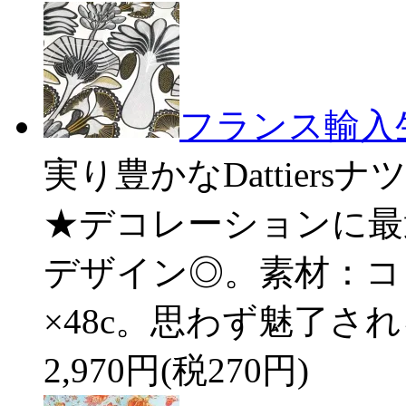
フランス輸入生地★
実り豊かなDattier
★デコレーションに最
デザイン◎。素材：コッ
×48c。思わず魅了さ
2,970円(税270円)