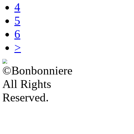
4
5
6
>