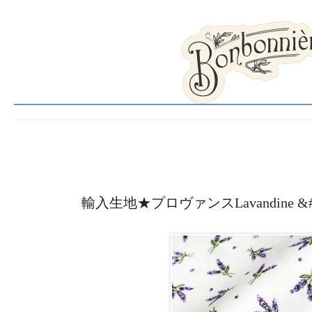
輸入生地★プロヴァンスLavandine &#